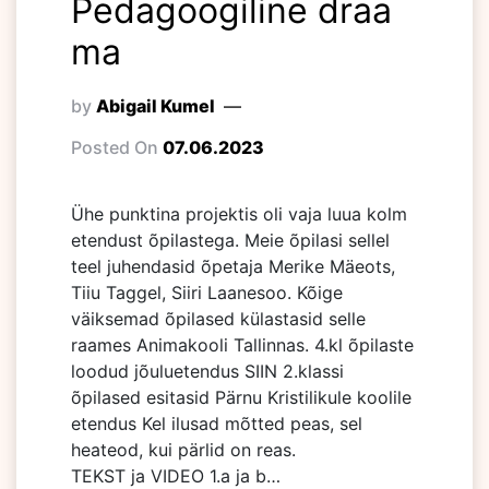
Pedagoogiline draa
ma
by
Abigail Kumel
Posted On
07.06.2023
Ühe punktina projektis oli vaja luua kolm
etendust õpilastega. Meie õpilasi sellel
teel juhendasid õpetaja Merike Mäeots,
Tiiu Taggel, Siiri Laanesoo. Kõige
väiksemad õpilased külastasid selle
raames Animakooli Tallinnas. 4.kl õpilaste
loodud jõuluetendus SIIN 2.klassi
õpilased esitasid Pärnu Kristilikule koolile
etendus Kel ilusad mõtted peas, sel
heateod, kui pärlid on reas.
TEKST ja VIDEO 1.a ja b…