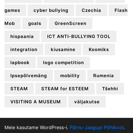
games
cyber bullying
Czechia
Flash
Mob
goals
GreenScreen
hispaania
ICT ANTI-BULLYING TOOL
integration
kiusamine
Koomiks
lapbook
logo competition
lpsepõlvemäng
mobility
Rumenia
STEAM
STEAM for ESTEEM
Tšehhi
VISITING A MUSEUM
väljakutse
Meie kasutame WordPress-i.
Pärnu-Jaagupi Põhikool
.