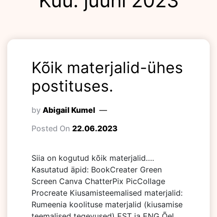
Kuu:
juuni 2023
Kõik materjalid-ühes
postituses.
by
Abigail Kumel
Posted On
22.06.2023
Siia on kogutud kõik materjalid….
Kasutatud äpid: BookCreater Green
Screen Canva ChatterPix PicCollage
Procreate Kiusamisteemalised materjalid:
Rumeenia koolituse materjalid (kiusamise
teemalised tegevused) EST ja ENG Õel