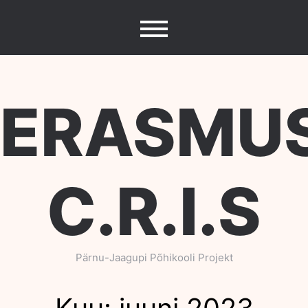
Skip
to
content
ERASMU
C.R.I.S
Pärnu-Jaagupi Põhikooli Projekt