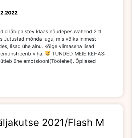
02.2022
did läbipaistev klaas nõudepesuvahend 2 tl
s Jutustad mõnda lugu, mis võiks inimest
des, lisad ühe ainu. Kõige viimasena lisad
demonstreerib viha.
TUNDED MEIE KEHAS:
ütleb ühe emotsiooni(Töölehel). Õpilased
ljakutse 2021/Flash M