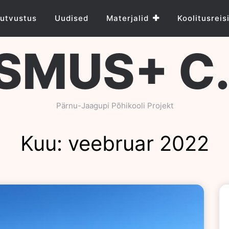
utvustus
Uudised
Materjalid
Koolitusreis
SMUS+ C.R
Pärnu-Jaagupi Põhikooli Projekt
Kuu:
veebruar 2022