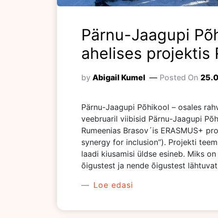
Pärnu-Jaagupi Põh
ahelises projekti
by
Abigail Kumel
Posted On
25.
Pärnu-Jaagupi Põhikool – osales rahv
veebruaril viibisid Pärnu-Jaagupi Põ
Rumeenias Brasov´is ERASMUS+ proje
synergy for inclusion”). Projekti tee
laadi kiusamisi üldse esineb. Miks o
õigustest ja nende õigustest lähtuva
Loe edasi