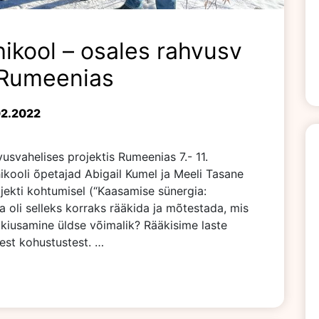
ikool – osales rahvusv
s Rumeenias
02.2022
usvahelises projektis Rumeenias 7.- 11.
hikooli õpetajad Abigail Kumel ja Meeli Tasane
kti kohtumisel (“Kaasamise sünergia:
ma oli selleks korraks rääkida ja mõtestada, mis
n kiusamine üldse võimalik? Rääkisime laste
test kohustustest. …