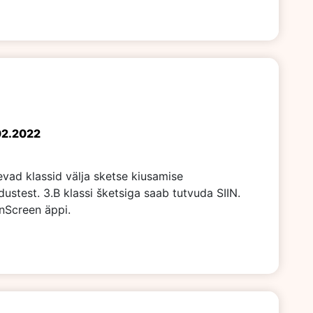
02.2022
vad klassid välja sketse kiusamise
ustest. 3.B klassi šketsiga saab tutvuda SIIN.
enScreen äppi.