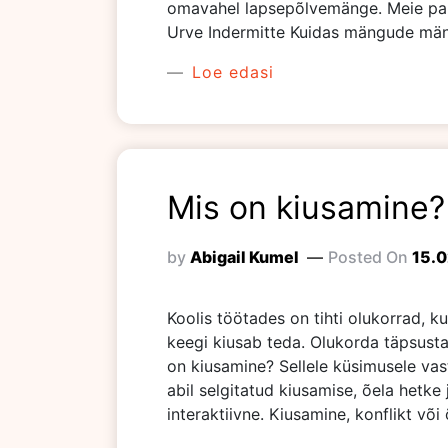
omavahel lapsepõlvemänge. Meie part
Urve Indermitte Kuidas mängude mängi
Loe edasi
Mis on kiusamine?
by
Abigail Kumel
Posted On
15.
Koolis töötades on tihti olukorrad, ku
keegi kiusab teda. Olukorda täpsusta
on kiusamine? Sellele küsimusele vast
abil selgitatud kiusamise, õela hetke
interaktiivne. Kiusamine, konflikt v