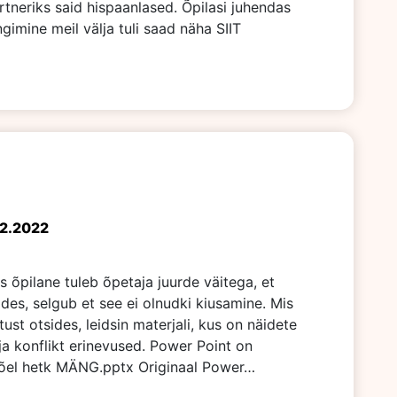
neriks said hispaanlased. Õpilasi juhendas
mine meil välja tuli saad näha SIIT
02.2022
s õpilane tuleb õpetaja juurde väitega, et
des, selgub et see ei olnudki kiusamine. Mis
ust otsides, leidsin materjali, kus on näidete
 ja konflikt erinevused. Power Point on
õi õel hetk MÄNG.pptx Originaal Power…