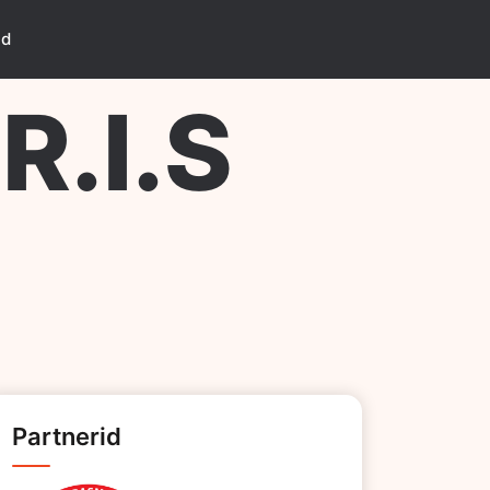
id
.I.S
Partnerid