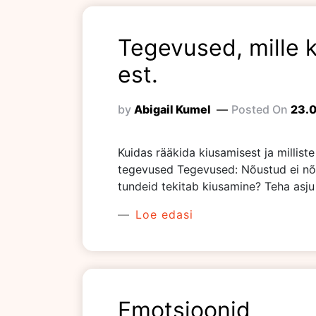
Tegevused, mille 
est.
by
Abigail Kumel
Posted On
23.
Kuidas rääkida kiusamisest ja millis
tegevused Tegevused: Nõustud ei nõus
tundeid tekitab kiusamine? Teha asju 
Loe edasi
Emotsioonid