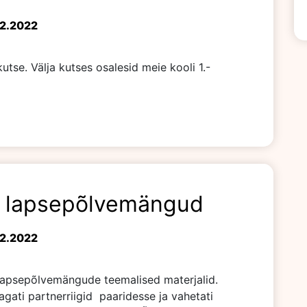
02.2022
utse. Välja kutses osalesid meie kooli 1.-
e lapsepõlvemängud
02.2022
 lapsepõlvemängude teemalised materjalid.
agati partnerriigid paaridesse ja vahetati