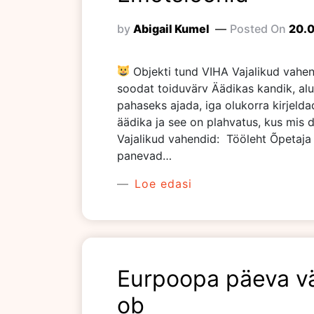
by
Abigail Kumel
Posted On
20.
Objekti tund VIHA Vajalikud vahen
soodat toiduvärv Äädikas kandik, alu
pahaseks ajada, iga olukorra kirjelda
äädika ja see on plahvatus, kus mis 
Vajalikud vahendid: Tööleht Õpetaja 
panevad…
Loe edasi
Eurpoopa päeva vä
ob