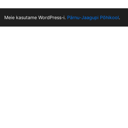
Meie kasutame WordPress-i.
Pärnu-Jaagupi Põhikool
.