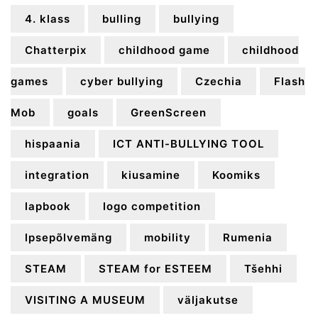
4. klass
bulling
bullying
Chatterpix
childhood game
childhood
games
cyber bullying
Czechia
Flash
Mob
goals
GreenScreen
hispaania
ICT ANTI-BULLYING TOOL
integration
kiusamine
Koomiks
lapbook
logo competition
lpsepõlvemäng
mobility
Rumenia
STEAM
STEAM for ESTEEM
Tšehhi
VISITING A MUSEUM
väljakutse