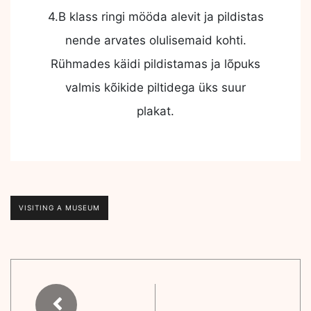
4.B klass ringi mööda alevit ja pildistas
nende arvates olulisemaid kohti.
Rühmades käidi pildistamas ja lõpuks
valmis kõikide piltidega üks suur
plakat.
VISITING A MUSEUM