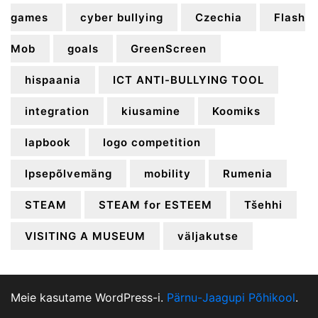
games
cyber bullying
Czechia
Flash
Mob
goals
GreenScreen
hispaania
ICT ANTI-BULLYING TOOL
integration
kiusamine
Koomiks
lapbook
logo competition
lpsepõlvemäng
mobility
Rumenia
STEAM
STEAM for ESTEEM
Tšehhi
VISITING A MUSEUM
väljakutse
Meie kasutame WordPress-i.
Pärnu-Jaagupi Põhikool
.