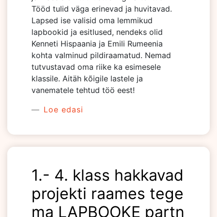
Tööd tulid väga erinevad ja huvitavad.
Lapsed ise valisid oma lemmikud
lapbookid ja esitlused, nendeks olid
Kenneti Hispaania ja Emili Rumeenia
kohta valminud pildiraamatud. Nemad
tutvustavad oma riike ka esimesele
klassile. Aitäh kõigile lastele ja
vanematele tehtud töö eest!
Loe edasi
1.- 4. klass hakkavad
projekti raames tege
ma LAPBOOKE partn