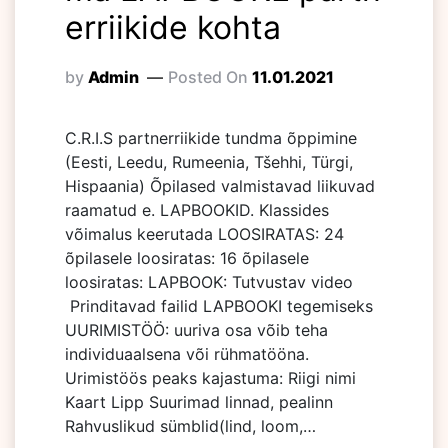
erriikide kohta
by
Admin
Posted On
11.01.2021
C.R.I.S partnerriikide tundma õppimine
(Eesti, Leedu, Rumeenia, Tšehhi, Türgi,
Hispaania) Õpilased valmistavad liikuvad
raamatud e. LAPBOOKID. Klassides
võimalus keerutada LOOSIRATAS: 24
õpilasele loosiratas: 16 õpilasele
loosiratas: LAPBOOK: Tutvustav video
Prinditavad failid LAPBOOKI tegemiseks
UURIMISTÖÖ: uuriva osa võib teha
individuaalsena või rühmatööna.
Urimistöös peaks kajastuma: Riigi nimi
Kaart Lipp Suurimad linnad, pealinn
Rahvuslikud sümblid(lind, loom,…