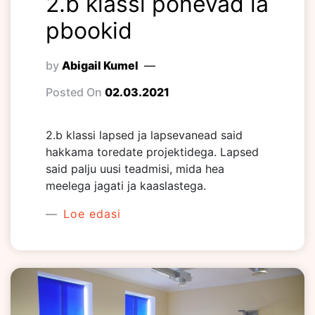
2.b klassi põnevad la
pbookid
by
Abigail Kumel
Posted On
02.03.2021
2.b klassi lapsed ja lapsevanead said
hakkama toredate projektidega. Lapsed
said palju uusi teadmisi, mida hea
meelega jagati ja kaaslastega.
Loe edasi