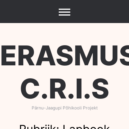
Skip
to
content
ERASMU
C.R.I.S
Pärnu-Jaagupi Põhikooli Projekt