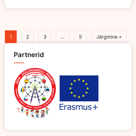
1
2
3
…
5
Järgmine »
Partnerid