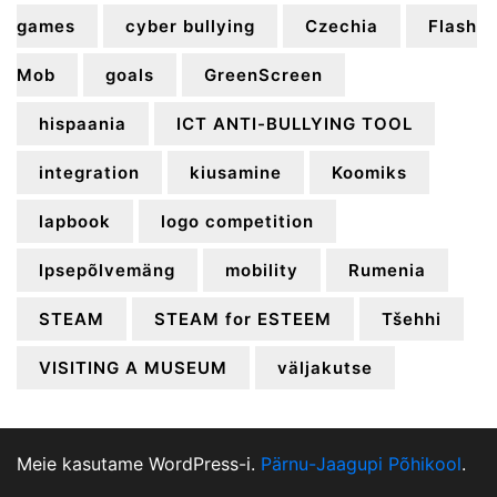
games
cyber bullying
Czechia
Flash
Mob
goals
GreenScreen
hispaania
ICT ANTI-BULLYING TOOL
integration
kiusamine
Koomiks
lapbook
logo competition
lpsepõlvemäng
mobility
Rumenia
STEAM
STEAM for ESTEEM
Tšehhi
VISITING A MUSEUM
väljakutse
Meie kasutame WordPress-i.
Pärnu-Jaagupi Põhikool
.