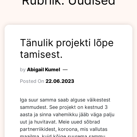
Rubriik:
Uudised
Tänulik projekti lõpe
tamisest.
by
Abigail Kumel
Posted On
22.06.2023
Iga suur samma saab alguse väikestest
sammudest. See projekt on kestnud 3
aasta ja sinna vahemikku jääb väga palju
uut ja huvitavat. Meie uued sõbrad
partnerriikidest, koroona, mis vallutas
maailma, kuid kõige suurema sammu