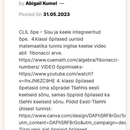
by
Abigail Kumel
Posted On
31.05.2023
CLIL õpe – Sisu ja keele integreeritud
õpe. 4.klassi õpilased uurisid
matemaatika tunnis inglise keelse video
abil fibonacci arve.
https://www.cuemath.com/algebra/fibonacci-
numbers/ VIDEO õppimiseks-
https://www.youtube.com/watch?
v=ihxJN6ZC9HE 4. klassi õpilased
õpetasid oma sõpradel Tšehhis eesti
keelseid sõnu, samas õppisid õpilased ka
tšehhi keelseid sõnu. Pildid Eesti-Tšehhi
ühisest tunnist:
https://www.canva.com/design/DAFhSRF8rGo/5r
utm_content=DAFhSRF8rGo&utm_campaign=design
Türgi reisi ajal õppisid õpilased