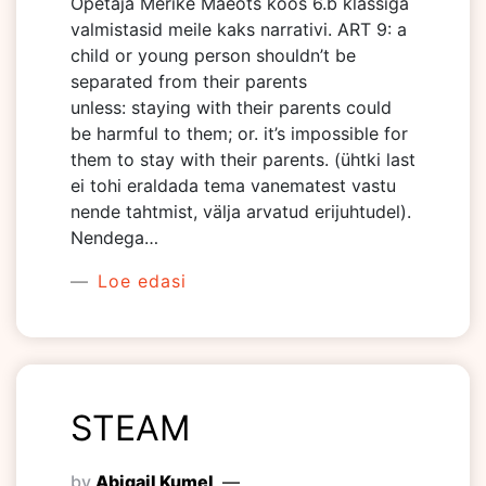
Õpetaja Merike Mäeots koos 6.b klassiga
valmistasid meile kaks narrativi. ART 9: a
child or young person shouldn’t be
separated from their parents
unless: staying with their parents could
be harmful to them; or. it’s impossible for
them to stay with their parents. (ühtki last
ei tohi eraldada tema vanematest vastu
nende tahtmist, välja arvatud erijuhtudel).
Nendega…
Loe edasi
STEAM
by
Abigail Kumel