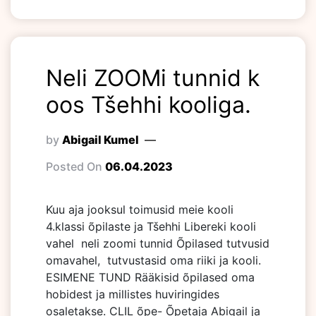
Neli ZOOMi tunnid k
oos Tšehhi kooliga.
by
Abigail Kumel
Posted On
06.04.2023
Kuu aja jooksul toimusid meie kooli
4.klassi õpilaste ja Tšehhi Libereki kooli
vahel neli zoomi tunnid Õpilased tutvusid
omavahel, tutvustasid oma riiki ja kooli.
ESIMENE TUND Rääkisid õpilased oma
hobidest ja millistes huviringides
osaletakse. CLIL õpe- Õpetaja Abigail ja