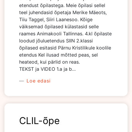
etendust õpilastega. Meie õpilasi sellel
teel juhendasid õpetaja Merike Mäeots,
Tiiu Taggel, Siiri Laanesoo. Kõige
väiksemad õpilased külastasid selle
raames Animakooli Tallinnas. 4.kl õpilaste
loodud jõuluetendus SIIN 2.klassi
õpilased esitasid Pärnu Kristilikule koolile
etendus Kel ilusad mõtted peas, sel
heateod, kui pärlid on reas.
TEKST ja VIDEO 1.a ja b…
Loe edasi
CLIL-õpe