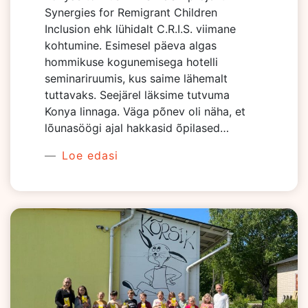
Synergies for Remigrant Children
Inclusion ehk lühidalt C.R.I.S. viimane
kohtumine. Esimesel päeva algas
hommikuse kogunemisega hotelli
seminariruumis, kus saime lähemalt
tuttavaks. Seejärel läksime tutvuma
Konya linnaga. Väga põnev oli näha, et
lõunasöögi ajal hakkasid õpilased…
Loe edasi