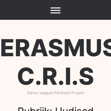
Skip
to
content
ERASMU
C.R.I.S
Pärnu-Jaagupi Põhikooli Projekt