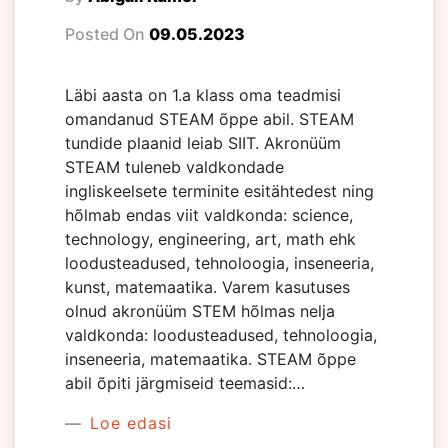
Posted On
09.05.2023
Läbi aasta on 1.a klass oma teadmisi
omandanud STEAM õppe abil. STEAM
tundide plaanid leiab SIIT. Akronüüm
STEAM tuleneb valdkondade
ingliskeelsete terminite esitähtedest ning
hõlmab endas viit valdkonda: science,
technology, engineering, art, math ehk
loodusteadused, tehnoloogia, inseneeria,
kunst, matemaatika. Varem kasutuses
olnud akronüüm STEM hõlmas nelja
valdkonda: loodusteadused, tehnoloogia,
inseneeria, matemaatika. STEAM õppe
abil õpiti järgmiseid teemasid:…
Loe edasi