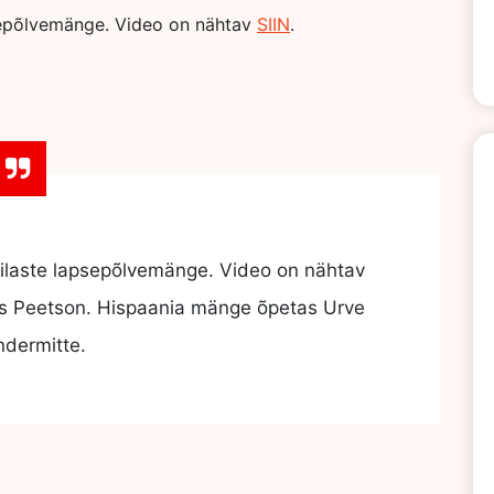
psepõlvemänge. Video on nähtav
SIIN
.
õpilaste lapsepõlvemänge. Video on nähtav
us Peetson. Hispaania mänge õpetas Urve
ndermitte.