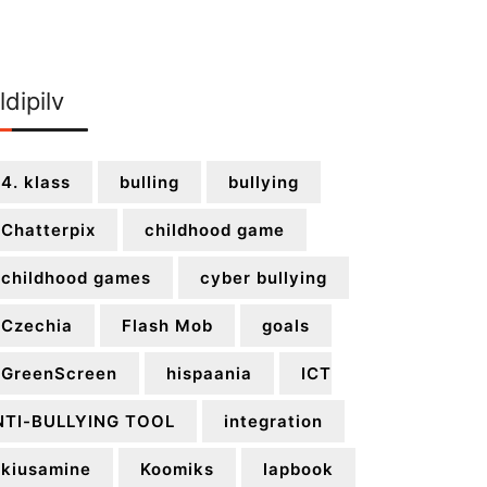
ldipilv
4. klass
bulling
bullying
Chatterpix
childhood game
childhood games
cyber bullying
Czechia
Flash Mob
goals
GreenScreen
hispaania
ICT
NTI-BULLYING TOOL
integration
kiusamine
Koomiks
lapbook