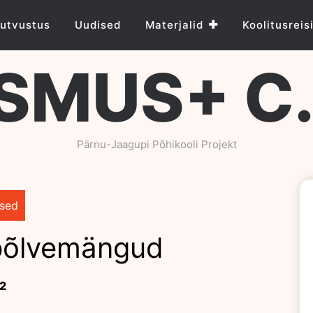
utvustus
Uudised
Materjalid
Koolitusreis
SMUS+ C.R
Pärnu-Jaagupi Põhikooli Projekt
sed
põlvemängud
2