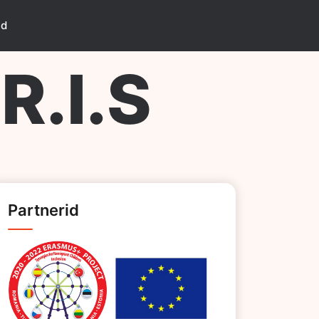
id
.I.S
Partnerid