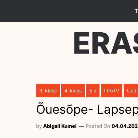
Skip
to
T
content
ERA
3. klass
4. klass
5.a
InfoTV
Uudi
Õuesõpe- Lapse
by
Abigail Kumel
Posted On
04.04.202